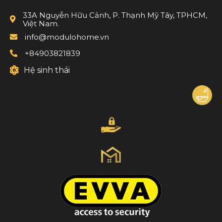
33A Nguyễn Hữu Cảnh, P. Thạnh Mỹ Tây, TPHCM,
Việt Nam.
info@modulohome.vn
+84903821839
Hệ sinh thái